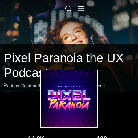
Pixel Paranoia the UX
Podcast
https://feed.podbean.com/pixelparanoia/feed.xml