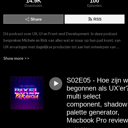
14.9K
100
Downloads
Episodes
Share
RSS
Dé podcast over UX, UI en Front-end Development. In deze podcast 
bespreken Michele en Rick van alles wat er maar op hun pad komt, van 
UX-ervaringen met dagelijkse producten tot aan het ontwerpen van 
complexe applicaties. Daarnaast gaan we de diepte in met leuke gasten 
Show more >>
die inhoudelijke kennis meenemen uit hun vakgebied. Kortom, de plek 
om jouw kennis bij te spijkeren!
S02E05 - Hoe zijn wi
begonnen als UX’er
multi select
component, shadow
palette generator,
Macbook Pro review