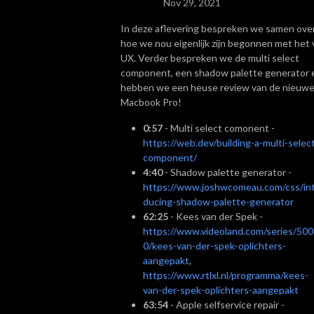
Nov 29, 2021
In deze aflevering bespreken we samen ove
hoe we nou eigenlijk zijn begonnen met het 
UX. Verder bespreken we de multi select
component, een shadow palette generator 
hebben we een heuse review van de nieuw
Macbook Pro!
0:57
- Multi select comonent -
https://web.dev/building-a-multi-selec
component/
4:40
- Shadow palette generator -
https://www.joshwcomeau.com/css/in
ducing-shadow-palette-generator
62:25
- Kees van der Spek -
https://www.videoland.com/series/50
0/kees-van-der-spek-oplichters-
aangepakt
,
https://www.rtlxl.nl/programma/kees-
van-der-spek-oplichters-aangepakt
63:54
- Apple selfservice repair -