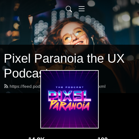
Pixel Paranoia the UX
Podcast
https://feed.podbean.com/pixelparanoia/feed.xml