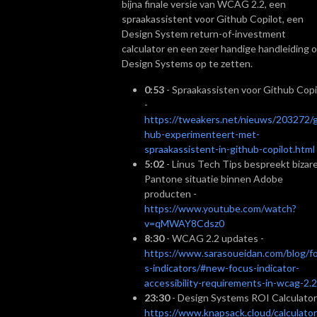
bijna finale versie van WCAG 2.2, een
spraakassistent voor Github Copilot, een
Design System return-of-investment
calculator en een zeer handige handleiding 
Design Systems op te zetten.
0:53
- Spraakassisten voor Github Copi
-
https://tweakers.net/nieuws/203272/g
hub-experimenteert-met-
spraakassistent-in-github-copilot.html
5:02
- Linus Tech Tips bespreekt bizar
Pantone situatie binnen Adobe
producten -
https://www.youtube.com/watch?
v=qMWAY8Cdsz0
8:30
- WCAG 2.2 updates -
https://www.sarasoueidan.com/blog/f
s-indicators/#new-focus-indicator-
accessibility-requirements-in-wcag-2.2
23:30
- Design Systems ROI Calculator
https://www.knapsack.cloud/calculator