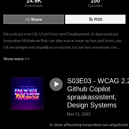
14.9K
100
Downloads
Episodes
Share
RSS
Dé podcast over UX, UI en Front-end Development. In deze podcast 
bespreken Michele en Rick van alles wat er maar op hun pad komt, van 
UX-ervaringen met dagelijkse producten tot aan het ontwerpen van 
complexe applicaties. Daarnaast gaan we de diepte in met leuke gasten 
Show more >>
die inhoudelijke kennis meenemen uit hun vakgebied. Kortom, de plek 
om jouw kennis bij te spijkeren!
S03E03 - WCAG 2.
Github Copilot
spraakassistent,
Design Systems
Nov 21, 2022
In deze aflevering bespreken we uitgebreid